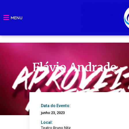
Ir
para
MENU
o
conteúdo
Flávio Andrade – 
Data do Evento:
junho 23, 2023
Local:
Teatro Bruno Nitz