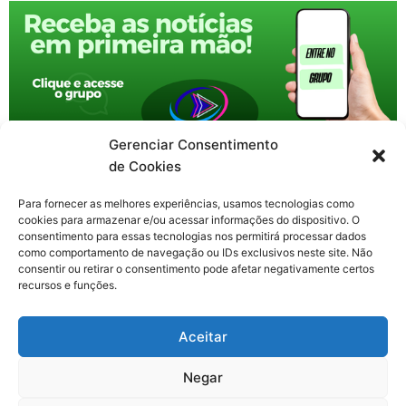
Gerenciar Consentimento
de Cookies
Para fornecer as melhores experiências, usamos tecnologias como
cookies para armazenar e/ou acessar informações do dispositivo. O
consentimento para essas tecnologias nos permitirá processar dados
como comportamento de navegação ou IDs exclusivos neste site. Não
consentir ou retirar o consentimento pode afetar negativamente certos
recursos e funções.
F
X
Y
I
T
Aceitar
a
-
o
n
h
c
t
u
s
r
Contato: nacional.webtv@gmail.com
e
w
t
t
e
Negar
b
i
u
a
a
o
t
b
g
d