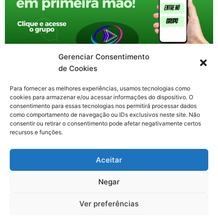
Gerenciar Consentimento
de Cookies
Para fornecer as melhores experiências, usamos tecnologias como
cookies para armazenar e/ou acessar informações do dispositivo. O
consentimento para essas tecnologias nos permitirá processar dados
como comportamento de navegação ou IDs exclusivos neste site. Não
consentir ou retirar o consentimento pode afetar negativamente certos
recursos e funções.
F
X
Y
I
T
Aceitar
a
-
o
n
h
c
t
u
s
r
Contato: nacional.webtv@gmail.com
e
w
t
t
e
Negar
b
i
u
a
a
o
t
b
g
d
o
t
e
r
s
Ver preferências
k
e
a
Todos os direitos reservados. Web TV Nacional © 2020-2026
-
r
m