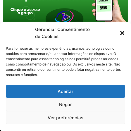
Gerenciar Consentimento
de Cookies
Para fornecer as melhores experiências, usamos tecnologias como
cookies para armazenar e/ou acessar informações do dispositivo. O
consentimento para essas tecnologias nos permitirá processar dados
como comportamento de navegação ou IDs exclusivos neste site. Não
consentir ou retirar o consentimento pode afetar negativamente certos
recursos e funções.
F
X
Y
I
T
Aceitar
a
-
o
n
h
c
t
u
s
r
Contato: nacional.webtv@gmail.com
e
w
t
t
e
Negar
b
i
u
a
a
o
t
b
g
d
o
t
e
r
s
Ver preferências
k
e
a
Todos os direitos reservados. Web TV Nacional © 2020-2026
-
r
m
f