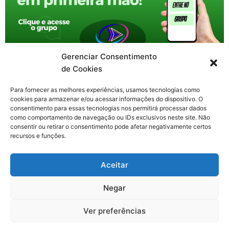
Gerenciar Consentimento
de Cookies
Para fornecer as melhores experiências, usamos tecnologias como
cookies para armazenar e/ou acessar informações do dispositivo. O
consentimento para essas tecnologias nos permitirá processar dados
como comportamento de navegação ou IDs exclusivos neste site. Não
consentir ou retirar o consentimento pode afetar negativamente certos
recursos e funções.
F
X
Y
I
T
Aceitar
a
-
o
n
h
c
t
u
s
r
Contato: nacional.webtv@gmail.com
e
w
t
t
e
Negar
b
i
u
a
a
o
t
b
g
d
o
t
e
r
s
Ver preferências
k
e
a
Todos os direitos reservados. Web TV Nacional © 2020-2026
-
r
m