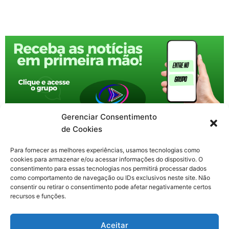
Gerenciar Consentimento
de Cookies
Para fornecer as melhores experiências, usamos tecnologias como
cookies para armazenar e/ou acessar informações do dispositivo. O
consentimento para essas tecnologias nos permitirá processar dados
como comportamento de navegação ou IDs exclusivos neste site. Não
consentir ou retirar o consentimento pode afetar negativamente certos
recursos e funções.
F
X
Y
I
T
Aceitar
a
-
o
n
h