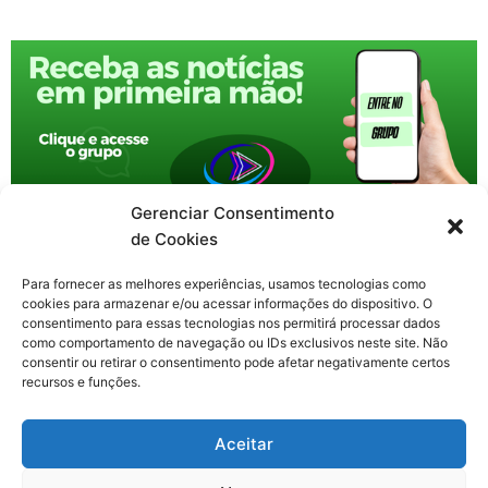
Gerenciar Consentimento
de Cookies
Para fornecer as melhores experiências, usamos tecnologias como
cookies para armazenar e/ou acessar informações do dispositivo. O
consentimento para essas tecnologias nos permitirá processar dados
como comportamento de navegação ou IDs exclusivos neste site. Não
consentir ou retirar o consentimento pode afetar negativamente certos
recursos e funções.
F
X
Y
I
T
Aceitar
a
-
o
n
h
c
t
u
s
r
Contato: nacional.webtv@gmail.com
e
w
t
t
e