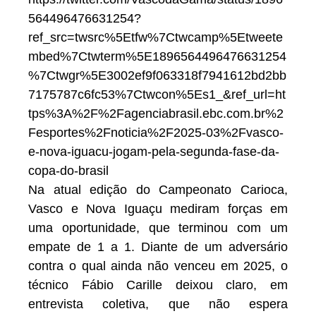
564496476631254?
ref_src=twsrc%5Etfw%7Ctwcamp%5Etweete
mbed%7Ctwterm%5E1896564496476631254
%7Ctwgr%5E3002ef9f063318f7941612bd2bb
7175787c6fc53%7Ctwcon%5Es1_&ref_url=ht
tps%3A%2F%2Fagenciabrasil.ebc.com.br%2
Fesportes%2Fnoticia%2F2025-03%2Fvasco-
e-nova-iguacu-jogam-pela-segunda-fase-da-
copa-do-brasil
Na atual edição do Campeonato Carioca,
Vasco e Nova Iguaçu mediram forças em
uma oportunidade, que terminou com um
empate de 1 a 1. Diante de um adversário
contra o qual ainda não venceu em 2025, o
técnico Fábio Carille deixou claro, em
entrevista coletiva, que não espera